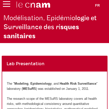
FR
Modélisation, Epidémio
logie et
Surveillance des ri
sques
sanitaires
Lab Presentation
The "
Modeling
,
Epidemiology
, and
Health Risk Surveillance
"
laboratory (
MESuRS
) was established on January 1, 2011.
The research scope of the MESuRS laboratory covers all health
risks, with methodological consistency around quantitative
approaches (epidemiology, biostatistics, mathematical modeling).