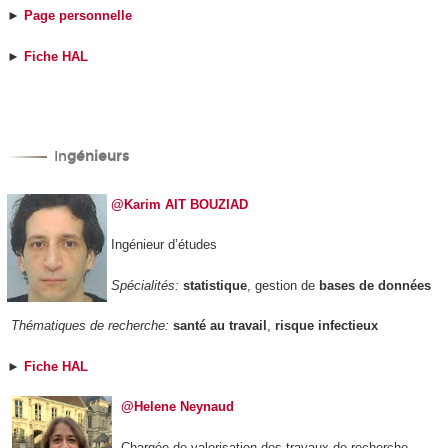
►
Page personnelle
►
Fiche HAL
In
génieurs
@Karim AIT BOUZIAD
Ingénieur d’études
Spécialités:
statistique
, gestion de
bases de données
Thématiques de recherche:
santé au travail
,
risque infectieux
►
Fiche HAL
@Helene Neynaud
Chargée de valorisation des travaux de recherche