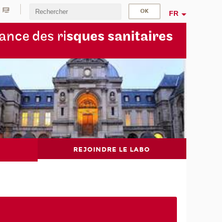
FR
lance des ri
sques sanitaires
REJOINDRE LE LABO