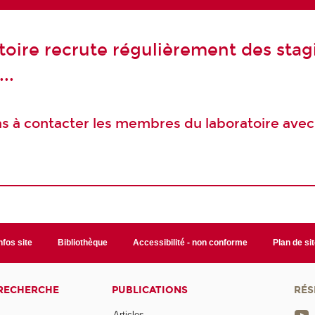
toire recrute régulièrement des stagi
..
 à contacter les membres du laboratoire avec
nfos site
Bibliothèque
Accessibilité - non conforme
Plan de si
 RECHERCHE
PUBLICATIONS
RÉS
Articles