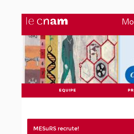
Mod
EQUIPE
PR
MESuRS recrute!