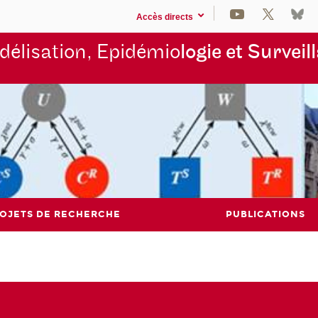
Accès directs
élisation, Epidémio
logie et Surveil
OJETS DE RECHERCHE
PUBLICATIONS