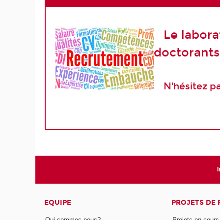
Le labora
doctorants.
N'hésitez pas
I
EQUIPE
PROJETS DE
Qui sommes-nous?
Projets en cours