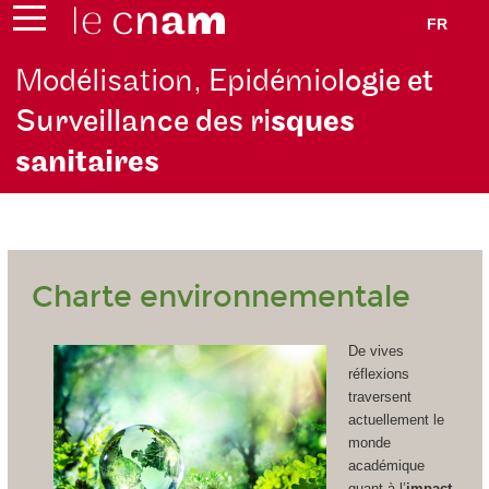
FR
Modélisation, Epidémio
logie et
Surveillance des ri
sques
sanitaires
Charte environnementale
De vives
réflexions
traversent
actuellement le
monde
académique
quant à l’
impact