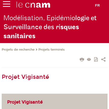
FR
Modélisation, Epidémio
logie et
Surveillance des ri
sques
sanitaires
Projets de recherche
Projets terminés
Projet Vigisanté
Projet Vigisanté