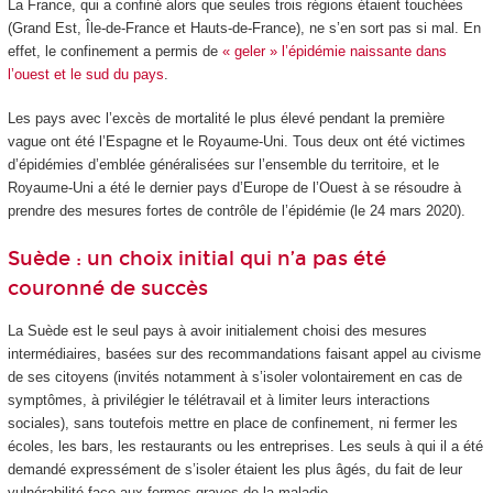
La France, qui a confiné alors que seules trois régions étaient touchées
(Grand Est, Île-de-France et Hauts-de-France), ne s’en sort pas si mal. En
effet, le confinement a permis de
« geler » l’épidémie naissante dans
l’ouest et le sud du pays
.
Les pays avec l’excès de mortalité le plus élevé pendant la première
vague ont été l’Espagne et le Royaume-Uni. Tous deux ont été victimes
d’épidémies d’emblée généralisées sur l’ensemble du territoire, et le
Royaume-Uni a été le dernier pays d’Europe de l’Ouest à se résoudre à
prendre des mesures fortes de contrôle de l’épidémie (le 24 mars 2020).
Suède : un choix initial qui n’a pas été
couronné de succès
La Suède est le seul pays à avoir initialement choisi des mesures
intermédiaires, basées sur des recommandations faisant appel au civisme
de ses citoyens (invités notamment à s’isoler volontairement en cas de
symptômes, à privilégier le télétravail et à limiter leurs interactions
sociales), sans toutefois mettre en place de confinement, ni fermer les
écoles, les bars, les restaurants ou les entreprises. Les seuls à qui il a été
demandé expressément de s’isoler étaient les plus âgés, du fait de leur
vulnérabilité face aux formes graves de la maladie.