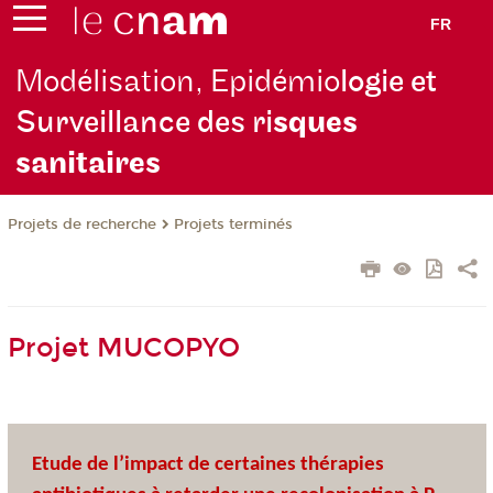
FR
Modélisation, Epidémio
logie et
Surveillance des ri
sques
sanitaires
Projets de recherche
Projets terminés
Projet MUCOPYO
Etude de l’impact de certaines thérapies