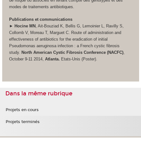
de risque ou associés en tenant compte des génotypes et des
modes de traitements antibiotiques.
Publications et communications
► Hocine MN
, Ait-Bouziad K, Bellis G, Lemoinier L, Ravilly S,
Collomb V, Moreau T, Marguet C. Route of administration and
effectiveness of antibiotics for the eradication of initial
Pseudomonas aeruginosa infection : a French cystic fibrosis
study.
North American Cystic Fibrosis Conference (NACFC)
,
October 9-11 2014,
Atlanta.
Etats-Unis (Poster).
Dans la même rubrique
Projets en cours
Projets terminés