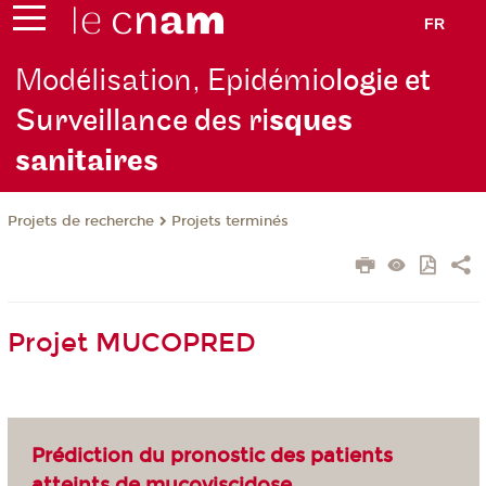
FR
Modélisation, Epidémio
logie et
Surveillance des ri
sques
sanitaires
Projets de recherche
Projets terminés
Projet MUCOPRED
Prédiction du pronostic des patients
atteints de mucoviscidose