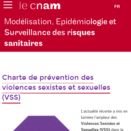
FR
Modélisation, Epidémio
logie et
Surveillance des ri
sques
sanitaires
Charte de prévention des
violences sexistes et sexuelles
(VSS)
L’actualité récente a mis en
lumière l’ampleur des
Violences Sexistes et
Sexuelles (VSS)
dans le